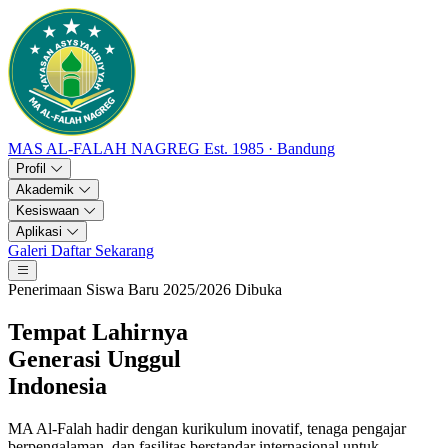
MAS AL-FALAH NAGREG
Est. 1985 · Bandung
Profil
Akademik
Kesiswaan
Aplikasi
Galeri
Daftar Sekarang
Penerimaan Siswa Baru 2025/2026 Dibuka
Tempat Lahirnya
Generasi
Unggul
Indonesia
MA Al-Falah hadir dengan kurikulum inovatif, tenaga pengajar
berpengalaman, dan fasilitas berstandar internasional untuk