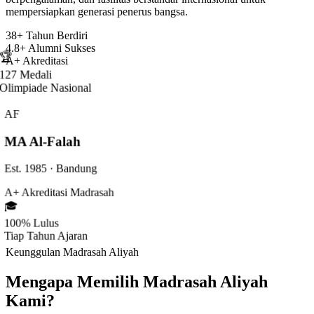
mempersiapkan generasi penerus bangsa.
38+
Tahun Berdiri
4.8+
Alumni Sukses
🏆
A+
Akreditasi
127 Medali
Olimpiade Nasional
AF
MA Al-Falah
Est. 1985 · Bandung
A+
Akreditasi Madrasah
🎓
100% Lulus
Tiap Tahun Ajaran
Keunggulan Madrasah Aliyah
Mengapa Memilih Madrasah Aliyah
Kami?